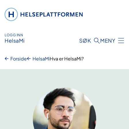
Hopp
til
innhold
LOGG INN
HelsaMi
SØK
MENY
Forside
HelsaMi
Hva er HelsaMi?