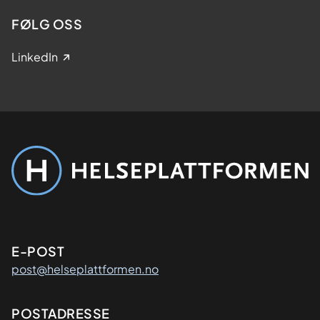
FØLG OSS
LinkedIn
Kontaktinformasjon
E-POST
post@helseplattformen.no
Adresse
POSTADRESSE