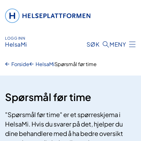
Hopp
til
innhold
LOGG INN
HelsaMi
SØK
MENY
Forside
HelsaMi
Spørsmål før time
Spørsmål før time
"Spørsmål før time" er et spørreskjema i
HelsaMi. Hvis du svarer på det, hjelper du
dine behandlere med å ha bedre oversikt