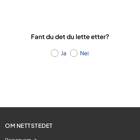
e
s
s
n
i
i
d
d
d
e
e
e
s
Fant du det du lette etter?
i
d
Ja
Nei
e
OM NETTSTEDET
Personvern