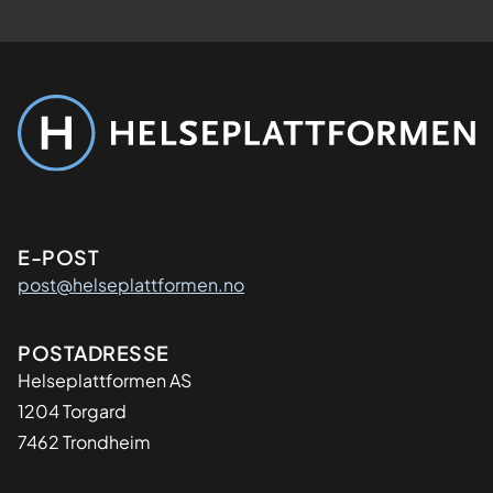
Kontaktinformasjon
E-POST
post@helseplattformen.no
Adresse
POSTADRESSE
Helseplattformen AS
1204 Torgard
7462 Trondheim