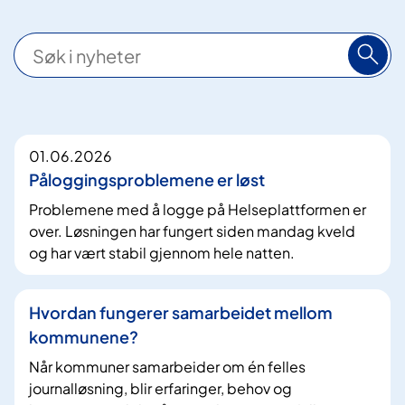
S
ø
k
1
01.06.2026
7
Påloggingsproblemene er løst
6
Problemene med å logge på Helseplattformen er
t
over. Løsningen har fungert siden mandag kveld
r
og har vært stabil gjennom hele natten.
e
f
Hvordan fungerer samarbeidet mellom
f
kommunene?
Når kommuner samarbeider om én felles
journalløsning, blir erfaringer, behov og