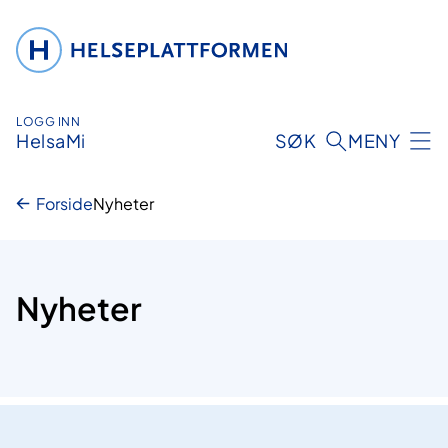
Hopp
til
innhold
LOGG INN
HelsaMi
SØK
MENY
Forside
Nyheter
Nyheter