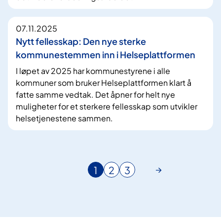
07.11.2025
Nytt fellesskap: Den nye sterke
kommunestemmen inn i Helseplattformen
I løpet av 2025 har kommunestyrene i alle
kommuner som bruker Helseplattformen klart å
fatte samme vedtak. Det åpner for helt nye
muligheter for et sterkere fellesskap som utvikler
helsetjenestene sammen.
1
2
3
N
G
G
å
å
å
v
t
t
æ
i
i
r
l
l