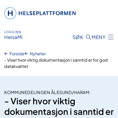
Hopp
til
innhold
LOGG INN
HelsaMi
SØK
MENY
Forside
Nyheter
- Viser hvor viktig dokumentasjon i sanntid er for god
datakvalitet
KOMMUNEDELINGEN ÅLESUND/HARAM:
- Viser hvor viktig
dokumentasjon i sanntid er