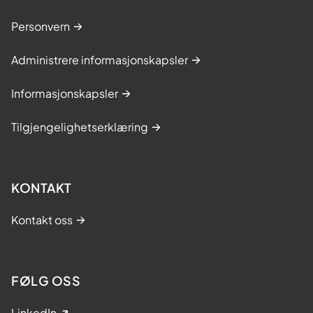
i
d
Personvern
e
Administrere informasjonskapsler
Informasjonskapsler
Tilgjengelighetserklæring
KONTAKT
Kontakt oss
FØLG OSS
LinkedIn