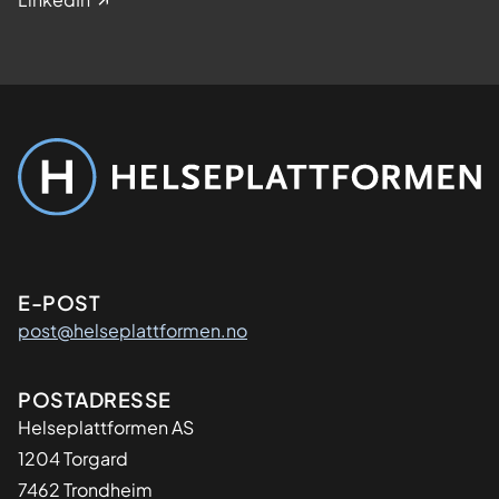
Kontaktinformasjon
E-POST
post@helseplattformen.no
Adresse
POSTADRESSE
Helseplattformen AS
1204 Torgard
7462 Trondheim