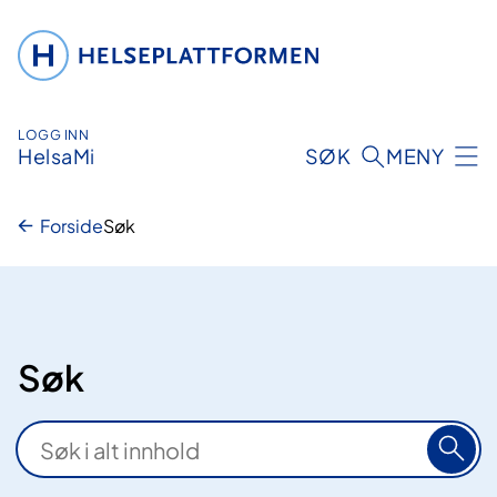
Hopp
til
innhold
LOGG INN
HelsaMi
SØK
MENY
Forside
Søk
Søk
S
ø
k