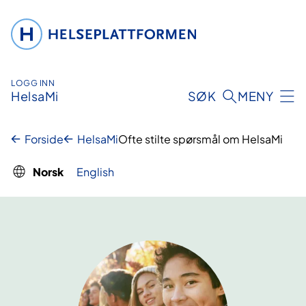
Hopp
til
innhold
LOGG INN
HelsaMi
SØK
MENY
Forside
HelsaMi
Ofte stilte spørsmål om HelsaMi
Norsk
English