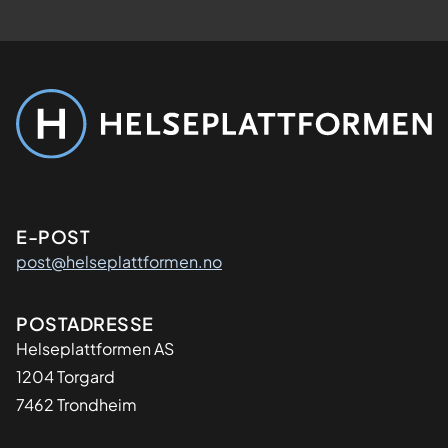
Kontaktinformasjon
E-POST
post@helseplattformen.no
Adresse
POSTADRESSE
Helseplattformen AS
1204 Torgard
7462 Trondheim