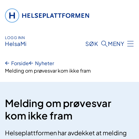
Hopp
til
innhold
LOGG INN
HelsaMi
SØK
MENY
Forside
Nyheter
Melding om prøvesvar kom ikke fram
Melding om prøvesvar
kom ikke fram
Helseplattformen har avdekket at melding