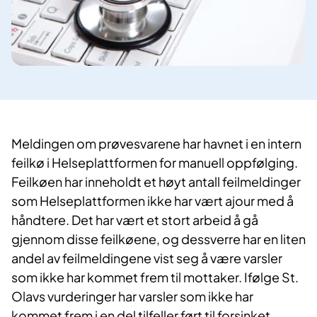
Meldingen om prøvesvarene har havnet i en intern
feilkø i Helseplattformen for manuell oppfølging.
Feilkøen har inneholdt et høyt antall feilmeldinger
som Helseplattformen ikke har vært ajour med å
håndtere. Det har vært et stort arbeid å gå
gjennom disse feilkøene, og dessverre har en liten
andel av feilmeldingene vist seg å være varsler
som ikke har kommet frem til mottaker. Ifølge St.
Olavs vurderinger har varsler som ikke har
kommet frem i en del tilfeller ført til forsinket