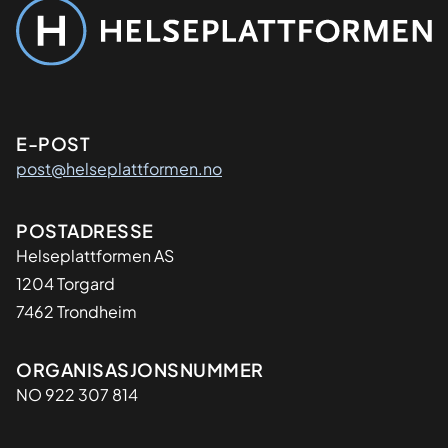
Kontaktinformasjon
E-POST
post@helseplattformen.no
Adresse
POSTADRESSE
Helseplattformen AS
1204 Torgard
7462 Trondheim
Organisasjon
ORGANISASJONSNUMMER
NO 922 307 814