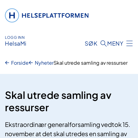
Hopp
til
innhold
LOGG INN
HelsaMi
SØK
MENY
Forside
Nyheter
Skal utrede samling av ressurser
Skal utrede samling av
ressurser
Ekstraordinær generalforsamling vedtok 15.
november at det skal utredes en samling av