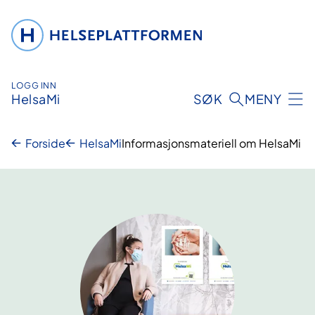
Hopp
til
innhold
LOGG INN
HelsaMi
SØK
MENY
Forside
HelsaMi
Informasjonsmateriell om HelsaMi